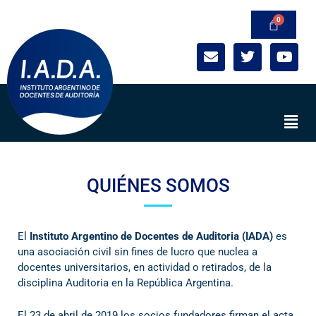
Ir
al
contenido
E
T
Y
n
w
o
v
i
u
e
t
t
l
t
u
Men
o
e
b
p
r
e
e
QUIÉNES SOMOS
El
Instituto Argentino de Docentes de Auditoria (IADA)
es
una asociación civil sin fines de lucro que nuclea a
docentes universitarios, en actividad o retirados, de la
disciplina Auditoria en la República Argentina.
El 23 de abril de 2019 los socios fundadores firman el acta