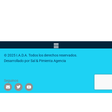
Menú
© 2025 I.A.D.A. Todos los derechos reservados.
Desarrollado por Sal & Pimienta Agencia
Seguinos
E
T
Y
n
w
o
v
i
u
e
t
t
l
t
u
o
e
b
p
r
e