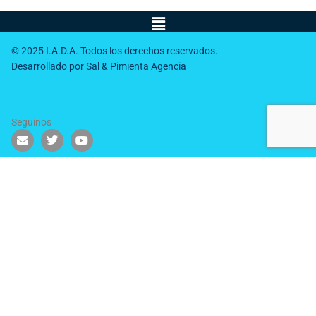
Menú
© 2025 I.A.D.A. Todos los derechos reservados.
Desarrollado por Sal & Pimienta Agencia
Seguinos
E
T
Y
n
w
o
v
i
u
e
t
t
l
t
u
o
e
b
p
r
e
e